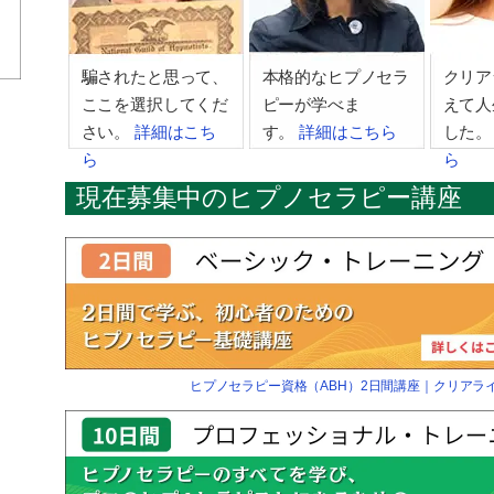
騙されたと思って、
本格的なヒプノセラ
クリア
ここを選択してくだ
ピーが学べま
えて人
さい。
詳細はこち
す。
詳細はこちら
した
ら
ら
現在募集中のヒプノセラピー講座
ヒプノセラピー資格（ABH）2日間講座｜クリアラ