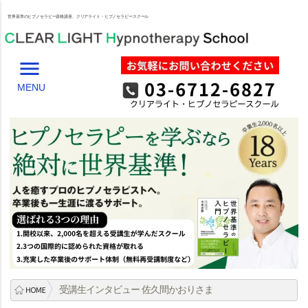
世界基準のヒプノセラピー資格講座、クリアライト・ヒプノセラピースクール
menu
MENU
受講生インタビュー 佐久間かおりさま