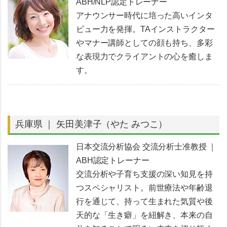
ABH/NLP認定トレーナー
アナウンサー時代に培った高いインタ
ビュー力を発揮。TAインストラクター
やマナー講師としての顔も持ち、多彩
な表現力でクライアントの心を癒しま
す。
兵庫県 ｜ 矢田美津子（やた みつこ）
日本交流分析協会 交流分析士准教授 ｜
ABH認定トレーナー
交流分析や子育ち支援の深い知見を持
つスペシャリスト。前世療法や年齢退
行を通じて、持って生まれた気質や後
天的な「生き癖」を紐解き、本来の自