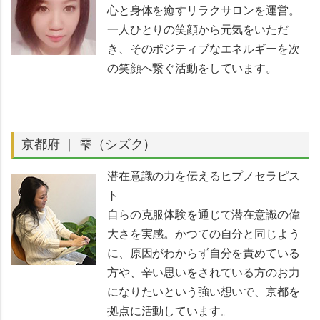
心と身体を癒すリラクサロンを運営。
一人ひとりの笑顔から元気をいただ
き、そのポジティブなエネルギーを次
の笑顔へ繋ぐ活動をしています。
京都府 ｜ 雫（シズク）
潜在意識の力を伝えるヒプノセラピス
ト
自らの克服体験を通じて潜在意識の偉
大さを実感。かつての自分と同じよう
に、原因がわからず自分を責めている
方や、辛い思いをされている方のお力
になりたいという強い想いで、京都を
拠点に活動しています。