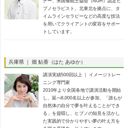
ナー、米国催眠士協会（NGH）認定ヒ
プノセラピスト。北東北を拠点に、タ
イムラインセラピーなどの高度な技法
を用いてクライアントの変容をサポー
トしています。
兵庫県 ｜ 畑 鮎香（はた あゆか）
講演実績500回以上 ｜ イメージトレー
ニング専門家
2010年より全国各地で講演活動を開始
し、延べ8,000名以上が参加。「誰もが
自然体の自分で夢を叶えることができ
る」を提唱し、ヒプノの知見を活かし
た実践的で分かりやすい夢の叶え方を