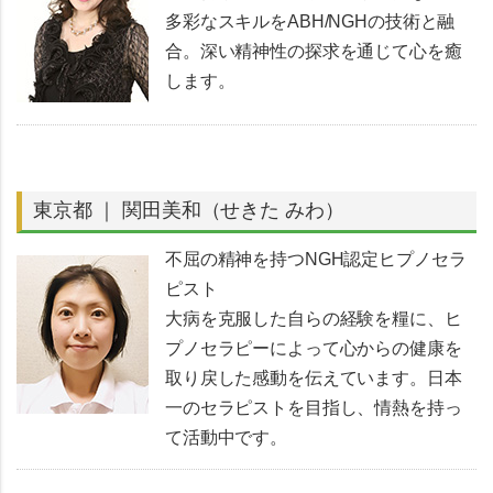
多彩なスキルをABH/NGHの技術と融
合。深い精神性の探求を通じて心を癒
します。
東京都 ｜ 関田美和（せきた みわ）
不屈の精神を持つNGH認定ヒプノセラ
ピスト
大病を克服した自らの経験を糧に、ヒ
プノセラピーによって心からの健康を
取り戻した感動を伝えています。日本
一のセラピストを目指し、情熱を持っ
て活動中です。