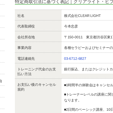
特定商取引法に基づく表記｜クリアライト・ヒ
社名
株式会社CLEAR LIGHT
代表取締役
今本忠彦
会社所在地
〒150-0011 東京都渋谷区東
事業内容
各種セラピーおよびセミナーの
電話連絡先
03-6712-6827
トレーニング代金のお支
銀行振込、またはクレジットカ
払い方法
由
お支払い後のキャンセル
■1時間半の体験会はキャンセ
規約
■トレーナーレベルの講座に関
なります。
■2日間のベーシック講座、1