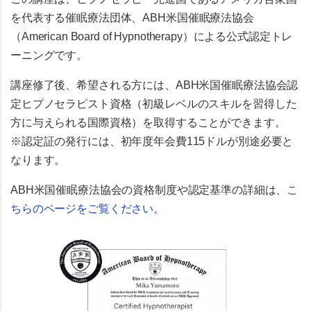
を代表する催眠療法団体
、
ABH米国催眠療法協会
（American Board of Hypnotherapy）
による
公式認定トレ
ーニング
です。
講座修了後、希望される方には、
ABH米国催眠療法協会認
定ヒプノセラピスト資格
（初級レベルのスキルを習得した
方に与えられる国際資格）を取得することができます。
※認定証の発行には、初年度年会費
115ドル
が別途必要と
なります。
ABH米国催眠療法協会の資格制度や認定基準の詳細は、
こ
ちらのページをご覧ください。