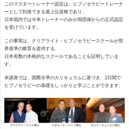
この
マスタートレーナー認定
は、ヒプノセラピートレーナ
ーとして到達できる最上位資格であり、
日本国内では
今本トレーナーのみ
が両団体からの正式認定
を受けています。
この事実は、
クリアライト・ヒプノセラピースクール
が世
界基準の教育を提供する、
日本有数の本格的なスクールであることを証明していま
す。
本講座では、国際水準のカリキュラムに基づき、2日間で
ヒプノセラピーの基礎をしっかりと学ぶことができます。