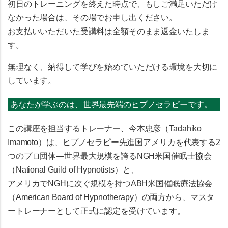
初日のトレーニングを終えた時点で、もしご満足いただけ
なかった場合は、その場でお申し出ください。
お支払いいただいた受講料は
全額そのまま返金
いたしま
す。
無理なく、納得して学びを始めていただける環境を大切に
しています。
あなたが学ぶのは、世界最先端のヒプノセラピーです。
この講座を担当するトレーナー、
今本忠彦（Tadahiko
Imamoto）
は、ヒプノセラピー先進国アメリカを代表する2
つのプロ団体―世界最大規模を誇る
NGH米国催眠士協会
（National Guild of Hypnotists）
と、
アメリカでNGHに次ぐ規模を持つ
ABH米国催眠療法協会
（American Board of Hypnotherapy）
の両方から、
マスタ
ートレーナー
として正式に認定を受けています。