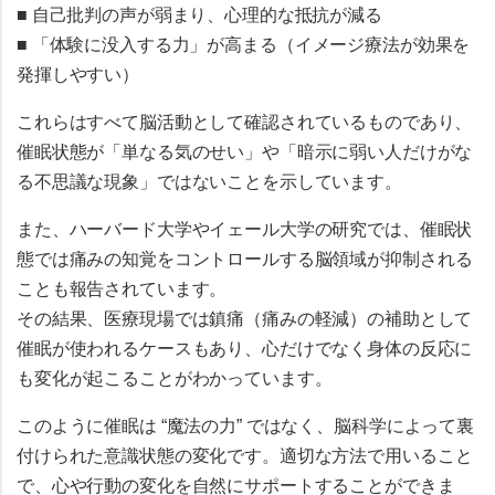
■
自己批判の声が弱まり、心理的な抵抗が減る
■
「体験に没入する力」が高まる
（イメージ療法が効果を
発揮しやすい）
これらはすべて脳活動として確認されているものであり、
催眠状態が「単なる気のせい」や「暗示に弱い人だけがな
る不思議な現象」ではないことを示しています。
また、ハーバード大学やイェール大学の研究では、催眠状
態では
痛みの知覚をコントロールする脳領域が抑制される
ことも報告されています。
その結果、医療現場では鎮痛（痛みの軽減）の補助として
催眠が使われるケースもあり、心だけでなく身体の反応に
も変化が起こることがわかっています。
このように催眠は “魔法の力” ではなく、
脳科学によって裏
付けられた意識状態の変化
です。適切な方法で用いること
で、心や行動の変化を自然にサポートすることができま