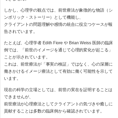
しかし、心理学の観点では、前世療法が
象徴的な物語（シ
ンボリック・ストーリー）
として機能し、
クライアントの問題理解や感情の統合に役立つケースが報
告されています。
たとえば、心理学者 Edith Fiore や Brian Weiss 医師の臨床
例では、
「前世のイメージを通じて心理的変化が起こる」
ことが示されています。
これは、前世療法が「事実の検証」ではなく、
心の深層に
働きかけるイメージ療法として有効に働く
可能性を示して
います。
現在の科学の立場としては、前世の実在を証明することは
できませんが、
前世療法が
心理療法としてクライアントの気づきや癒しに
貢献する
ことは多数の臨床例から確認されています。