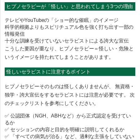
ヒプノセラピーが「怪しい」と思われてしまう3つの理由
テレビやYouTubeの「ショー的な催眠」のイメージ
科学的根拠よりもスピリチュアル色を強く打ち出す一部の
情報発信
十分な訓練を受けていないセラピストによる誇大な宣伝
こうした要因が重なり、
ヒプノセラピー＝怪しい・危険
と
いうイメージを持たれてしまうことがあります。
怪しいセラピストに注意するポイント
ヒプノセラピーそのものは怪しくありませんが、
無資格・
独学・誇大宣伝をするセラピスト
には注意が必要です。 次
のチェックリストを参考にしてください。
✅ 公認団体（NGH、ABHなど）から正式認定を受けてい
るか
✅ セッションの内容と目的を明確に説明してくれるか
✅ 「すべての病気が治る」など、過剰な主張をしていない