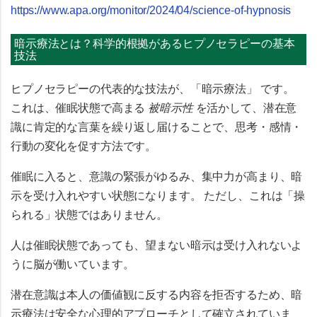
https://www.apa.org/monitor/2024/04/science-of-hypnosis
暗示療法とは？科学的根拠があるヒプノセラピーの基本
技法
ヒプノセラピーの代表的な技法が、
「暗示療法」
です。
これは、催眠状態で高まる
被暗示性
を活かして、潜在意
識に肯定的な言葉を繰り返し届けることで、思考・感情・
行動の変化を促す方法です。
催眠に入ると、意識の緊張がゆるみ、集中力が高まり、暗
示を受け入れやすい状態になります。 ただし、これは「操
られる」状態ではありません。
人は催眠状態であっても、望まない暗示は受け入れないよ
うに脳が働いています。
潜在意識は本人の価値観に反する内容を拒否するため、暗
示療法は安全な心理的アプローチとして確立されていま