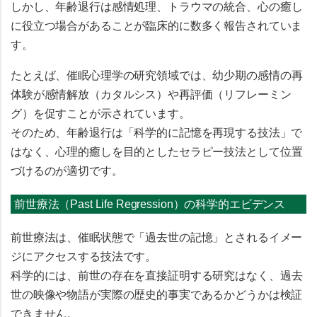
しかし、年齢退行は
感情処理、トラウマの統合、心の癒し
に役立つ場合があることが臨床的に数多く報告されていま
す。
たとえば、催眠心理学の研究領域では、
幼少期の感情の再
体験が感情解放（カタルシス）や再評価（リフレーミン
グ）を促す
ことが示されています。
そのため、年齢退行は「科学的に記憶を再現する技法」で
はなく、
心理的癒しを目的としたセラピー技法
として位置
づけるのが適切です。
前世療法（Past Life Regression）の科学的エビデンス
前世療法は、催眠状態で「過去世の記憶」とされるイメー
ジにアクセスする技法です。
科学的には、前世の存在を直接証明する研究はなく、
過去
世の映像や物語が実際の歴史的事実であるかどうかは検証
できません。