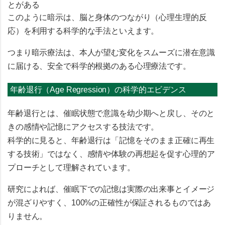
とがある
このように暗示は、
脳と身体のつながり（心理生理的反
応）を利用する科学的な手法
といえます。
つまり暗示療法は、
本人が望む変化をスムーズに潜在意識
に届ける、安全で科学的根拠のある心理療法
です。
年齢退行（Age Regression）の科学的エビデンス
年齢退行とは、催眠状態で意識を幼少期へと戻し、そのと
きの感情や記憶にアクセスする技法です。
科学的に見ると、年齢退行は「記憶をそのまま正確に再生
する技術」ではなく、
感情や体験の再想起を促す心理的ア
プローチ
として理解されています。
研究によれば、催眠下での記憶は実際の出来事とイメージ
が混ざりやすく、100%の正確性が保証されるものではあ
りません。