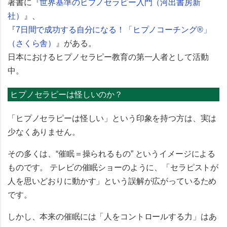
著書に『
世界基準のヒプノセラピー入門（河出書房新
社）
』、
『
7日間で成功する自分になる！「ヒプノコーチング®」
（さくら舎）
』がある。
日本におけるヒプノセラピー教育の第一人者として活動
中。
ヒプノセラピーは怪しいのか？
「ヒプノセラピーは怪しい」という印象を持つ方は、実は
少なくありません。
その多くは、
“催眠＝操られるもの”
というイメージによる
ものです。 テレビの催眠ショーのように、「セラピストが
人を思いどおりに動かす」という誤解が広がっているため
です。
しかし、
本来の催眠には「人をコントロールする力」はあ