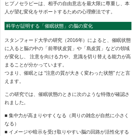
ヒプノセラピーは、相手の自由意志を最大限に尊重し、本
人が望む変化をサポートするための心理療法です。
科学が証明する「催眠状態」の脳の変化
スタンフォード大学の研究（2016年）によると、催眠状態
に入ると脳の中の「前帯状皮質」や「島皮質」などの領域
が変化し、
注意を向ける力や、意識を切り替える能力が高
まる
ことが分かっています。
つまり、催眠とは “注意の質が大きく変わった状態” だと言
えます。
この研究では、催眠状態のときに次のような特徴が確認さ
れました。
■
集中力が高まりやすくなる
（周りの雑念が自然に小さく
なる）
■
イメージや暗示を受け取りやすい脳の回路が活性化する