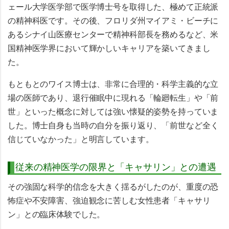
ェール大学医学部で医学博士号を取得した、極めて正統派
の精神科医です。その後、フロリダ州マイアミ・ビーチに
あるシナイ山医療センターで精神科部長を務めるなど、米
国精神医学界において輝かしいキャリアを築いてきまし
た。
もともとのワイス博士は、非常に合理的・科学主義的な立
場の医師であり、退行催眠中に現れる「輪廻転生」や「前
世」といった概念に対しては強い懐疑的姿勢を持っていま
した。博士自身も当時の自分を振り返り、
「前世など全く
信じていなかった」
と明言しています。
従来の精神医学の限界と「キャサリン」との遭遇
その強固な科学的信念を大きく揺るがしたのが、重度の恐
怖症や不安障害、強迫観念に苦しむ女性患者「キャサリ
ン」との臨床体験でした。