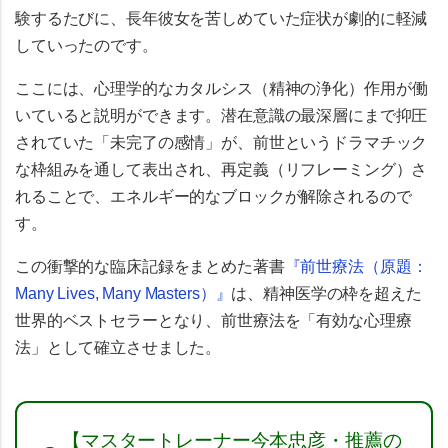
験するたびに、長年彼女を苦しめていた症状が劇的に軽減
していったのです。
ここには、心理学的な
カタルシス（精神の浄化）作用
が働
いていると説明ができます。潜在意識の最深層にまで抑圧
されていた「未完了の感情」が、前世というドラマチック
な枠組みを通して表出され、再定義（リフレーミング）さ
れることで、エネルギー的なブロックが解除されるので
す。
この衝撃的な臨床記録をまとめた著書
『前世療法（原題：
Many Lives, Many Masters）』
は、精神医学の枠を超えた
世界的ベストセラーとなり、前世療法を「有効な心理療
法」として確立させました。
【マスタートレーナー今本忠彦・推薦の