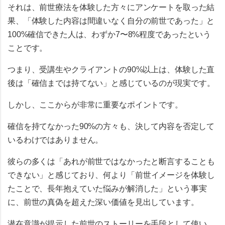
それは、前世療法を体験した方々にアンケートを取った結
果、「体験した内容は間違いなく自分の前世であった」と
100%確信できた人は、
わずか7〜8%程度
であったという
ことです。
つまり、
受講生やクライアントの90%以上は、体験した直
後は「確信までは持てない」と感じている
のが現実です。
しかし、ここからが非常に重要なポイントです。
確信を持てなかった90%の方々も、決して内容を否定して
いるわけではありません。
彼らの多くは
「あれが前世ではなかったと断言することも
できない」
と感じており、何より
「前世イメージを体験し
たことで、長年抱えていた悩みが解消した」
という事実
に、前世の真偽を超えた深い価値を見出しています。
潜在意識が提示した前世のストーリーを手段として使い、