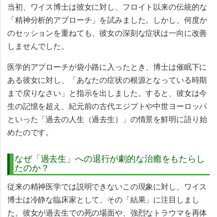
当初、ワイス博士は彼女に対し、
フロイト以来の伝統的な
「精神分析的アプローチ」
を試みました。しかし、何度か
のセッションを重ねても、彼女の深刻な症状は一向に改善
しませんでした。
医学的アプローチが袋小路に入ったとき、博士は催眠下に
ある彼女に対し、「あなたの症状の根源となっている時期
まで戻りなさい」と指示を出しました。すると、彼女は今
生の記憶を超え、紀元前の古代エジプトや中世ヨーロッパ
といった
「過去の人生（過去生）」の情景
を鮮明に語り始
めたのです。
なぜ「過去生」への退行が劇的な治癒をもたらし
たのか？
従来の精神医学では説明できないこの現象に対し、ワイス
博士は冷静な臨床家として、その「結果」に注目しまし
た。彼女が過去生での死の場面や、強烈なトラウマを再体