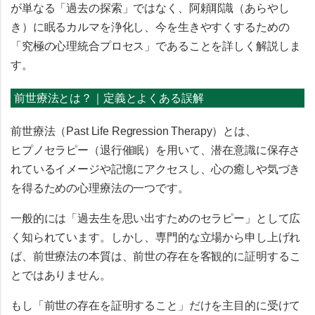
が単なる「過去の探索」ではなく、
阿頼耶識（あらやし
き）に眠るカルマを浄化し、今を生きやすくするための
「究極の心理統合プロセス」
であることを詳しく解説しま
す。
前世療法とは？｜定義とよくある誤解
前世療法（Past Life Regression Therapy）とは、
ヒプノセラピー（退行催眠）を用いて、潜在意識に保存さ
れているイメージや記憶にアクセスし、心の癒しや気づき
を得るための心理療法の一つ
です。
一般的には「過去生を思い出すためのセラピー」として広
く知られています。しかし、専門的な立場から申し上げれ
ば、
前世療法の本質は、前世の存在を客観的に証明するこ
とではありません。
もし「前世の存在を証明すること」だけを主目的に受けて