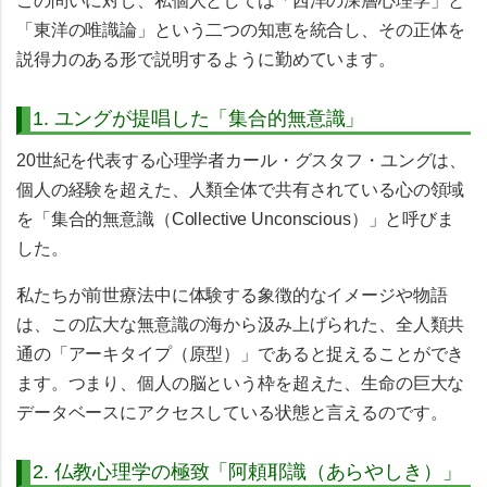
この問いに対し、私個人としては
「西洋の深層心理学」と
「東洋の唯識論」
という二つの知恵を統合し、その正体を
説得力のある形で説明するように勤めています。
1. ユングが提唱した「集合的無意識」
20世紀を代表する心理学者カール・グスタフ・ユングは、
個人の経験を超えた、人類全体で共有されている心の領域
を
「集合的無意識（Collective Unconscious）」
と呼びま
した。
私たちが前世療法中に体験する象徴的なイメージや物語
は、この広大な無意識の海から汲み上げられた、全人類共
通の「アーキタイプ（原型）」であると捉えることができ
ます。つまり、個人の脳という枠を超えた、生命の巨大な
データベースにアクセスしている状態と言えるのです。
2. 仏教心理学の極致「阿頼耶識（あらやしき）」