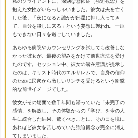
私のクライアントに、深刻な恐怖症（強迫観念）を
抱えた女性がいらっしゃいました。彼女は夫を亡く
した後、
「夜になると誰かが部屋に押し入ってき
て、自分を殺しに来る」
という妄想に襲われ、一睡
もできない日々を過ごしていました。
あらゆる病院やカウンセリングを試しても改善しな
かった彼女が、最後の望みをかけて前世療法を受け
たのです。セッション中、彼女の潜在意識が提示し
たのは、
キリスト時代のエルサレムで、自身の信仰
のために民衆から激しいリンチを受ける
という衝撃
的な前世イメージでした。
彼女がその場面で数千年間も滞っていた「未完了の
感情」を解放し、その体験からの「学び」を今の人
生に統合した結果、
驚くべきことに、その日を境に
あれほど彼女を苦しめていた強迫観念が完全に消え
てしまいました。