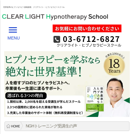
世界基準のヒプノセラピー資格講座、クリアライト・ヒプノセラピースクール
menu
MENU
NGH
トレーニング受講生の声